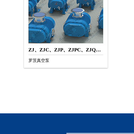
ZJ、ZJC、ZJP、ZJPC、ZJQ、ZJA、ZJB
罗茨真空泵